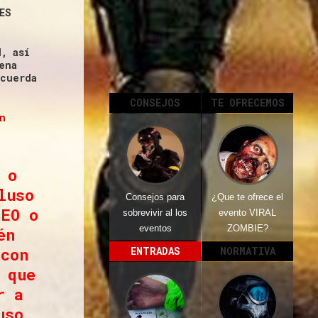
ES
, así
ena
ecuerda
CONSEJOS
TE OFRECEMOS
n
 o
luso
Consejos para
¿Que te ofrece el
LEO o
sobrevivir al los
evento VIRAL
eventos
ZOMBIE?
én
 con
ENTRADAS
NORMATIVA
 que
r a
uso