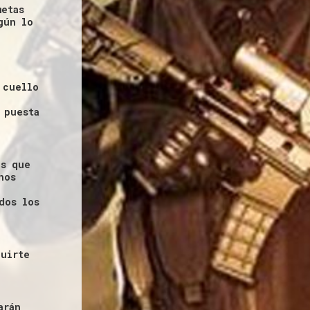
metas
gún lo
 cuello
 puesta
os que
hos
dos los
guirte
arán