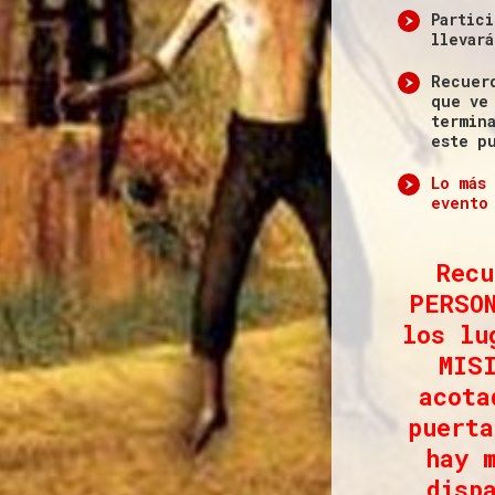
Partic
llevar
Recuer
que ve
termin
este p
Lo más
evento
Recu
PERSO
los lu
MIS
acota
puerta
hay 
disp