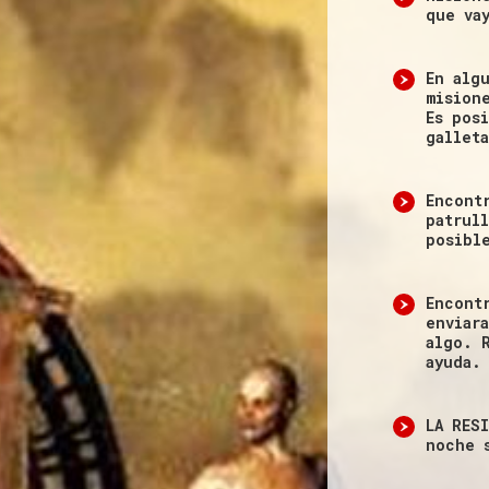
que va
En alg
mision
Es pos
gallet
Encont
patrul
posibl
Encont
enviar
algo. 
ayuda.
LA RES
noche 