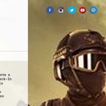
L
nte a
eck-In
lo
n
os