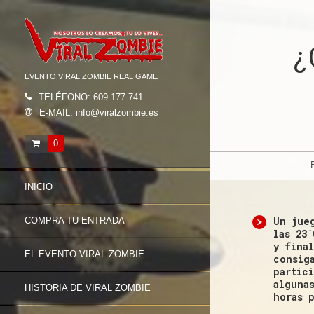
¿
EVENTO VIRAL ZOMBIE REAL GAME
TELÉFONO: 609 177 741
E-MAIL: info@viralzombie.es
0
INICIO
Un jue
COMPRA TU ENTRADA
las 23
y fina
EL EVENTO VIRAL ZOMBIE
consig
partic
alguna
HISTORIA DE VIRAL ZOMBIE
horas 