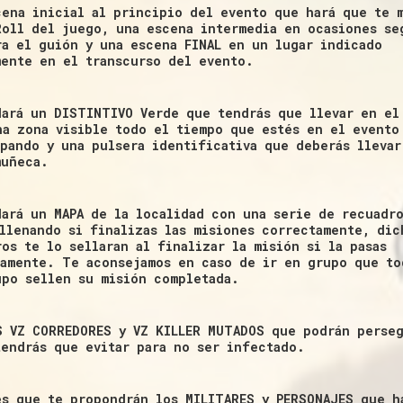
cena inicial al principio del evento que hará que te 
Roll del juego, una escena intermedia en ocasiones se
ra el guión y una escena FINAL en un lugar indicado
mente en el transcurso del evento.
dará un DISTINTIVO Verde que tendrás que llevar en el
na zona visible todo el tiempo que estés en el evento
ipando y una pulsera identificativa que deberás llevar
muñeca.
dará un MAPA de la localidad con una serie de recuadr
ellenando si finalizas las misiones correctamente, dic
os te lo sellaran al finalizar la misión si la pasas
vamente. Te aconsejamos en caso de ir en grupo que to
upo sellen su misión completada.
S VZ CORREDORES y VZ KILLER MUTADOS que podrán perse
tendrás que evitar para no ser infectado.
es que te propondrán los MILITARES y PERSONAJES que h