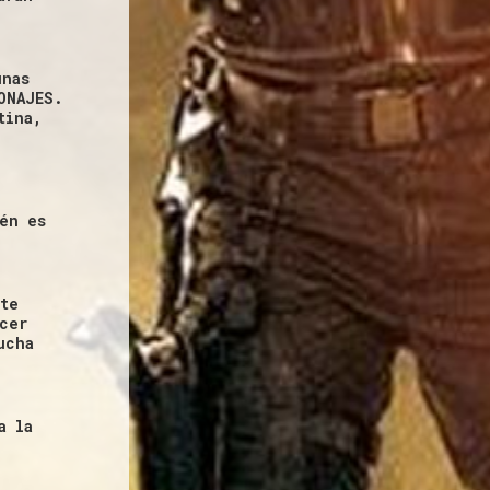
unas
ONAJES.
tina,
én es
 te
cer
ucha
a la