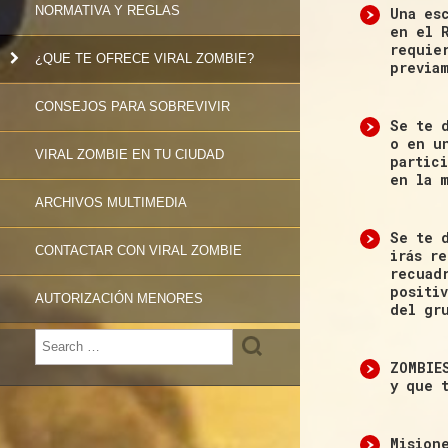
NORMATIVA Y REGLAS
Una es
en el 
requie
¿QUE TE OFRECE VIRAL ZOMBIE?
previa
CONSEJOS PARA SOBREVIVIR
Se te 
o en u
VIRAL ZOMBIE EN TU CIUDAD
partic
en la 
ARCHIVOS MULTIMEDIA
Se te 
CONTACTAR CON VIRAL ZOMBIE
irás r
recuadr
positi
AUTORIZACIÓN MENORES
del gr
ZOMBIE
y que 
Mision