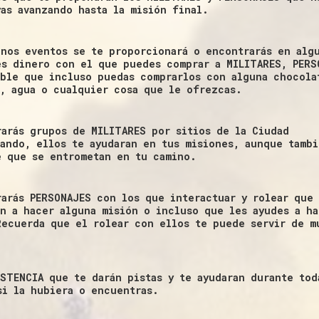
yas avanzando hasta la misión final.
unos eventos se te proporcionará o encontrarás en alg
es dinero con el que puedes comprar a MILITARES, PERS
ible que incluso puedas comprarlos con alguna chocola
a, agua o cualquier cosa que le ofrezcas.
rarás grupos de MILITARES por sitios de la Ciudad
lando, ellos te ayudaran en tus misiones, aunque tambi
e que se entrometan en tu camino.
rarás PERSONAJES con los que interactuar y rolear que
an a hacer alguna misión o incluso que les ayudes a ha
Recuerda que el rolear con ellos te puede servir de m
ISTENCIA que te darán pistas y te ayudaran durante tod
si la hubiera o encuentras.