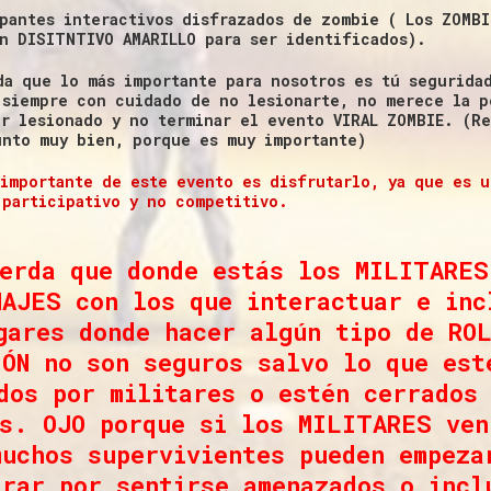
ipantes interactivos disfrazados de zombie ( Los ZOMBI
án DISITNTIVO AMARILLO para ser identificados).
da que lo más importante para nosotros es tú seguridad
 siempre con cuidado de no lesionarte, no merece la p
ar lesionado y no terminar el evento VIRAL ZOMBIE. (R
unto muy bien, porque es muy importante)
 importante de este evento es disfrutarlo, ya que es u
 participativo y no competitivo.
erda que donde estás los MILITARES
NAJES con los que interactuar e inc
gares donde hacer algún tipo de RO
IÓN no son seguros salvo lo que est
dos por militares o estén cerrados
s. OJO porque si los MILITARES ven
muchos supervivientes pueden empeza
arar por sentirse amenazados o incl